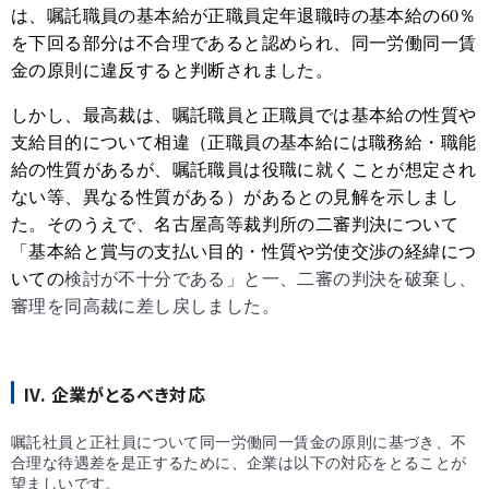
は、嘱託職員の基本給が正職員定年退職時の基本給の
60
％
を下回る部分は不合理であると認められ、同一労働同一賃
金の原則に違反すると判断されました。
しかし、最高裁は、嘱託職員と正職員では基本給の性質や
支給目的について相違（正職員の基本給には職務給・職能
給の性質があるが、嘱託職員は役職に就くことが想定され
ない等、異なる性質がある）があるとの見解を示しまし
た。そのうえで、名古屋高等裁判所の二審判決について
「基本給と賞与の支払い目的・性質や労使交渉の経緯につ
いての
検討が不十分である」と一、二審の判決を破棄し、
審理を同高裁に差し戻しました。
IV. 企業がとるべき対応
嘱託社員と正社員について同一労働同一賃金の原則に基づき、不
合理な待遇差を是正するために、企業は以下の対応をとることが
望ましいです。