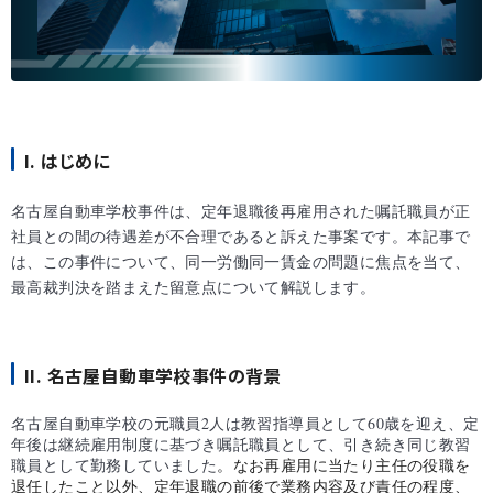
I. はじめに
名古屋自動車学校事件は、定年退職後再雇用された嘱託職員が正
社員との間の待遇差が不合理であると訴えた事案です。本記事で
は、この事件について、同一労働同一賃金の問題に焦点を当て、
最高裁判決を踏まえた留意点について解説します。
II. 名古屋自動車学校事件の背景
名古屋自動車学校の元職員
2
人は教習指導員として
60
歳を迎え、定
年後は継続雇用制度に基づき嘱託職員として、引き続き同じ教習
職員として勤務していました
。なお再雇用に当たり主任の役職を
退任したこと以外、定年退職の前後で業務内容及び責任の程度、