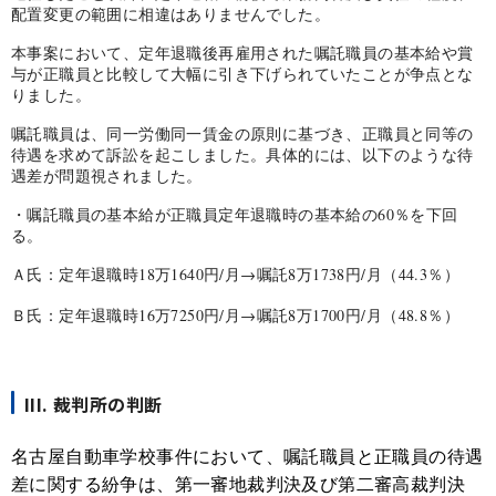
配置変更の範囲に相違はありませんでした。
本事案において、定年退職後再雇用された嘱託職員の基本給や賞
与が正職員と比較して大幅に引き下げられていたことが争点とな
りました。
嘱託職員は、同一労働同一賃金の原則に基づき、正職員と同等の
待遇を求めて訴訟を起こしました。具体的には、以下のような待
遇差が問題視されました。
・嘱託職員の基本給が正職員定年退職時の基本給の
60
％を下回
る。
Ａ氏：定年退職時
18
万
1640
円
/
月→嘱託
8
万
1738
円
/
月（
44.3
％）
Ｂ氏：定年退職時
16
万
7250
円
/
月→嘱託
8
万
1700
円
/
月（
48.8
％）
III. 裁判所の判断
名古屋自動車学校事件において、嘱託職員と正職員の待遇
差に関する紛争は、第一審地裁判決及び第二審高裁判決