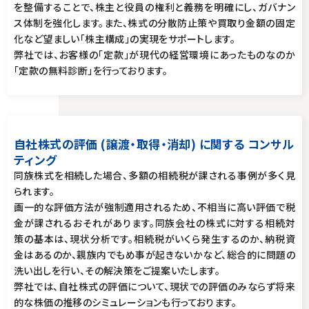
を整備することで、株主と役員の権利と義務を明確にし、ガバナン
ス体制を強化します。また、株式の分散防止策や買取り金額の固定
化など望ましい「株主構成」の実現をサポートします。
弊社では、お客様の「定款」が現代の経営環境にあったものなのか
「定款の無料診断」を行っております。
自社株式の評価 (譲渡・取得・消却) に関する コンサル
ティング
同族株式を相続した場合、多額の相続税が課される事例が多く見
られます。
画一的な評価方法が強制適用されるため、不相当に高い評価で税
金が課されるおそれがあります。同族会社の株式に対する相続対
策の基本は、現状分析です。相続税がいくら発生するのか、納税資
金はあるのか、親族内でもめ事が起きないかなど、総合的に問題の
洗い出しを行い、その解決策をご提案いたします。
弊社では、自社株式の評価について、現状での評価のみならず将来
的な株価の推移のシミュレーションも行っております。