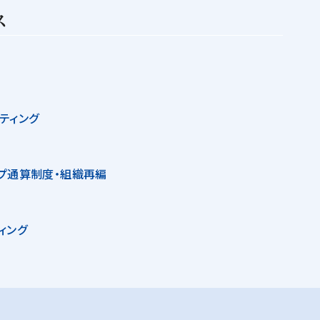
ス
ティング
プ通算制度・組織再編
ィング